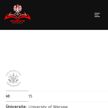
Skip
to
TOGG
content
id:
15
Üniversite:
University of Warsaw