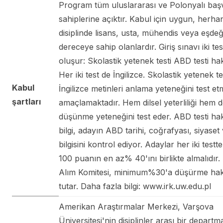
Program tüm uluslararası ve Polonyalı baş
sahiplerine açıktır. Kabul için uygun, herhan
disiplinde lisans, usta, mühendis veya eşde
dereceye sahip olanlardır. Giriş sınavı iki te
oluşur: Skolastik yetenek testi ABD testi hak
Her iki test de İngilizce. Skolastik yetenek te
Kabul
İngilizce metinleri anlama yeteneğini test et
şartları
amaçlamaktadır. Hem dilsel yeterliliği hem d
düşünme yeteneğini test eder. ABD testi ha
bilgi, adayın ABD tarihi, coğrafyası, siyaset
bilgisini kontrol ediyor. Adaylar her iki testt
100 puanın en az% 40'ını birlikte almalıdır.
Alım Komitesi, minimum%30'a düşürme hakk
tutar. Daha fazla bilgi: www.irk.uw.edu.pl
Amerikan Araştırmalar Merkezi, Varşova
Üniversitesi'nin disiplinler arası bir departma