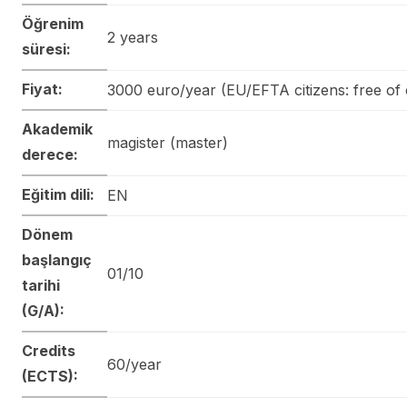
Öğrenim
2 years
süresi:
Fiyat:
3000 euro/year (EU/EFTA citizens: free of
Akademik
magister (master)
derece:
Eğitim dili:
EN
Dönem
başlangıç
01/10
tarihi
(G/A):
Credits
60/year
(ECTS):