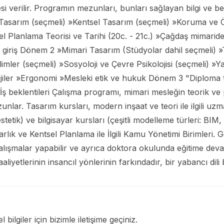
i verilir. Programın mezunları, bunları sağlayan bilgi ve be
sarım (seçmeli) »Kentsel Tasarım (seçmeli) »Koruma ve Ö
sel Planlama Teorisi ve Tarihi (20c. - 21c.) »Çağdaş mimarid
 giriş Dönem 2 »Mimari Tasarım (Stüdyolar dahil seçmeli) »
ilimler (seçmeli) »Sosyoloji ve Çevre Psikolojisi (seçmeli) »Ya
iler »Ergonomi »Mesleki etik ve hukuk Dönem 3 "Diploma te
beklentileri Çalışma programı, mimari mesleğin teorik ve pra
unlar. Tasarım kursları, modern inşaat ve teori ile ilgili uzm
stetik) ve bilgisayar kursları (çeşitli modelleme türleri: BIM
ık ve Kentsel Planlama ile İlgili Kamu Yönetimi Birimleri. Ge
 çalışmalar yapabilir ve ayrıca doktora okulunda eğitime devam
iyetlerinin insancıl yönlerinin farkındadır, bir yabancı dili b
 bilgiler için bizimle iletişime geçiniz.