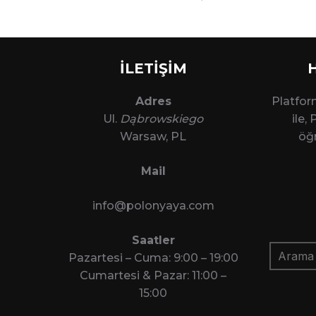
İLETİŞİM
Adres
Platfo
Ul.
Dąbrowskiego
ile,
Warsaw, PL
öğr
Mail
info@polonyaya.com
Saatler
Arama:
Pazartesi – Cuma: 9:00 – 19:00
Cumartesi & Pazar: 11:00 –
15:00