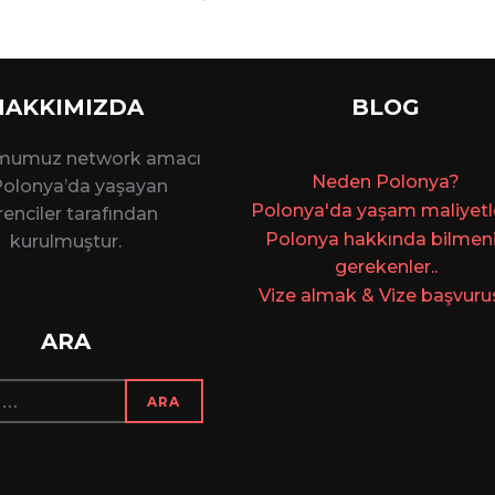
HAKKIMIZDA
BLOG
rmumuz network amacı
Ne
den Polonya?
 Polonya’da yaşayan
Polonya'da yaşam maliyetler
enciler tarafından
Polonya hakkında bilmen
kurulmuştur.
gerekenler..
Vize almak & Vize başvuru
ARA
ARA