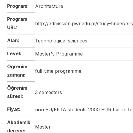
Program:
Architecture
Program
http://admission.pwr.edu.pl/study-finder/ar
URL:
Alan:
Technological sciences
Level:
Master's Programme
Öğrenim
full-time programme
zamanı:
Öğrenim
3 semesters
süresi:
Fiyat:
non EU/EFTA students 2000 EUR tuition fee
Akademik
Master
derece: