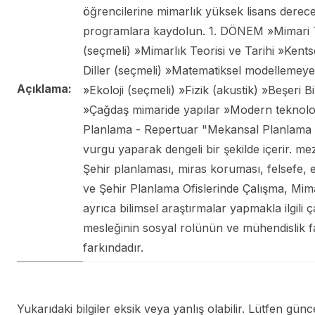
öğrencilerine mimarlık yüksek lisans dereces
programlara kaydolun. 1. DÖNEM »Mimari Ta
(seçmeli) »Mimarlık Teorisi ve Tarihi »Kent
Diller (seçmeli) »Matematiksel modellemeye
Açıklama:
»Ekoloji (seçmeli) »Fizik (akustik) »Beşeri B
»Çağdaş mimaride yapılar »Modern teknoloj
Planlama - Repertuar "Mekansal Planlama İş 
vurgu yaparak dengeli bir şekilde içerir. mez
Şehir planlaması, miras koruması, felsefe, e
ve Şehir Planlama Ofislerinde Çalışma, Mimarl
ayrıca bilimsel araştırmalar yapmakla ilgili
mesleğinin sosyal rolünün ve mühendislik faal
farkındadır.
Yukarıdaki bilgiler eksik veya yanlış olabilir. Lütfen güncel