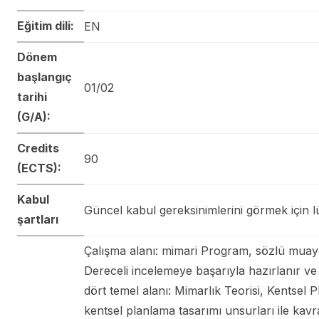
Eğitim dili:
EN
Dönem
başlangıç
01/02
tarihi
(G/A):
Credits
90
(ECTS):
Kabul
Güncel kabul gereksinimlerini görmek için lü
şartları
Çalışma alanı: mimari Program, sözlü muaye
Dereceli incelemeye başarıyla hazırlanır ve
dört temel alanı: Mimarlık Teorisi, Kentsel 
kentsel planlama tasarımı unsurları ile ka