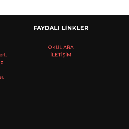
FAYDALI LİNKLER
OKUL ARA
i..
İLETİŞİM
iz
su