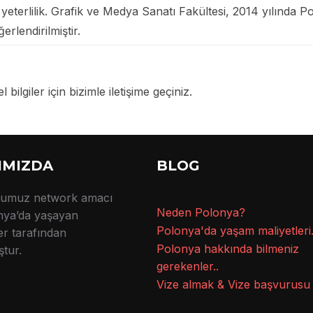
al yeterlilik. Grafik ve Medya Sanatı Fakültesi, 2014 yılında
rlendirilmiştir.
 bilgiler için bizimle iletişime geçiniz.
IMIZDA
BLOG
mumuz network amacı
Ne
den Polonya?
onya’da yaşayan
Polonya'da yaşam maliyetleri.
er tarafından
Polonya hakkında bilmeniz
tur.
gerekenler..
Vize almak & Vize başvurusu