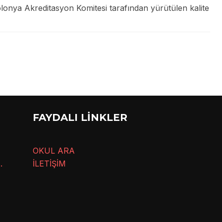
 Polonya Akreditasyon Komitesi tarafından yürütülen kalite
FAYDALI LİNKLER
OKUL ARA
.
İLETİŞİM