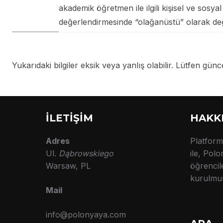
akademik öğretmen ile ilgili kişisel ve sosy
değerlendirmesinde “olağanüstü” olarak değe
Yukarıdaki bilgiler eksik veya yanlış olabilir. Lütfen güncel
İLETİŞİM
HAKK
Adres
Platfor
Ul.
Dąbrowskiego
ile, Pol
Warsaw, PL
öğrencil
kurulmuş
Mail
info@polonyaya.com