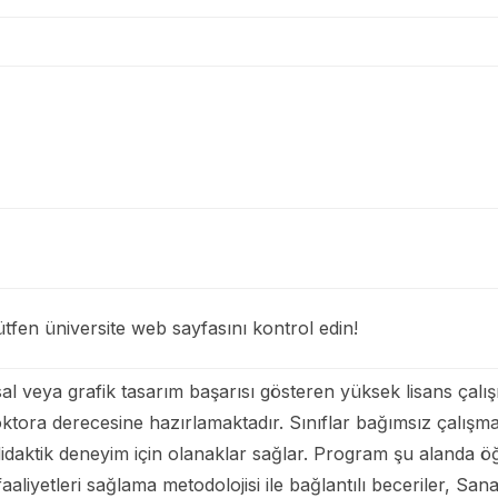
tfen üniversite web sayfasını kontrol edin!
al veya grafik tasarım başarısı gösteren yüksek lisans çalı
oktora derecesine hazırlamaktadır. Sınıflar bağımsız çalışm
daktik deneyim için olanaklar sağlar. Program şu alanda öğre
faaliyetleri sağlama metodolojisi ile bağlantılı beceriler, San