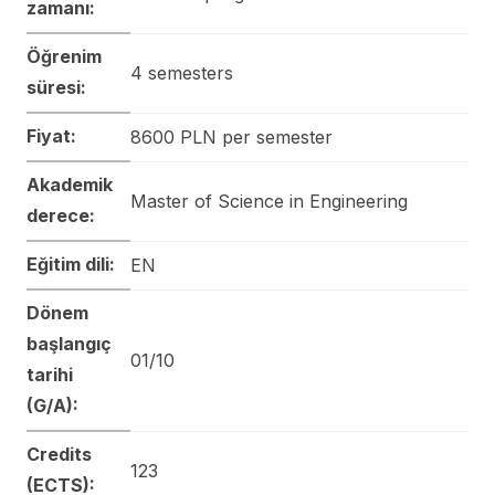
zamanı:
Öğrenim
4 semesters
süresi:
Fiyat:
8600 PLN per semester
Akademik
Master of Science in Engineering
derece:
Eğitim dili:
EN
Dönem
başlangıç
01/10
tarihi
(G/A):
Credits
123
(ECTS):