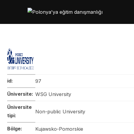
Skip
to
content
id:
97
Üniversite:
WSG University
Üniversite
Non-public University
tipi:
Bölge:
Kujawsko-Pomorskie