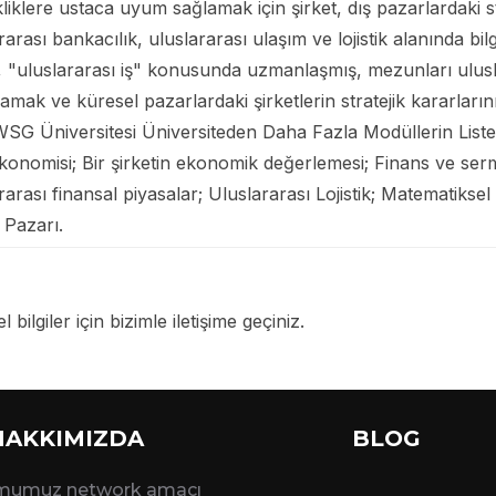
klere ustaca uyum sağlamak için şirket, dış pazarlardaki stra
rası bankacılık, uluslararası ulaşım ve lojistik alanında bilg
acı, "uluslararası iş" konusunda uzmanlaşmış, mezunları ulus
lamak ve küresel pazarlardaki şirketlerin stratejik kararları
G Üniversitesi Üniversiteden Daha Fazla Modüllerin Listesi: 
 ekonomisi; Bir şirketin ekonomik değerlemesi; Finans ve ser
rası finansal piyasalar; Uluslararası Lojistik; Matematiksel 
 Pazarı.
 bilgiler için bizimle iletişime geçiniz.
HAKKIMIZDA
BLOG
rmumuz network amacı