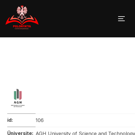
Skip
to
TOGG
content
id:
106
Üniversite:
AGH University of Science and Technolog