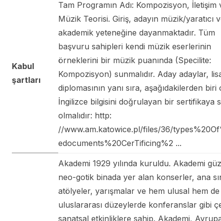
Tam Programın Adı: Kompozisyon, İletişim 
Müzik Teorisi. Giriş, adayın müzik/yaratıcı 
akademik yeteneğine dayanmaktadır. Tüm
başvuru sahipleri kendi müzik eserlerinin
örneklerini bir müzik puanında (Specilite:
Kabul
Kompozisyon) sunmalıdır. Aday adaylar, lis
şartları
diplomasının yanı sıra, aşağıdakilerden biri 
İngilizce bilgisini doğrulayan bir sertifikaya 
olmalıdır: http:
//www.am.katowice.pl/files/36/types%20O
edocuments%20CerTificing%2 ...
Akademi 1929 yılında kuruldu. Akademi güze
neo-gotik binada yer alan konserler, ana sın
atölyeler, yarışmalar ve hem ulusal hem de
uluslararası düzeylerde konferanslar gibi çeş
sanatsal etkinliklere sahip. Akademi, Avrup