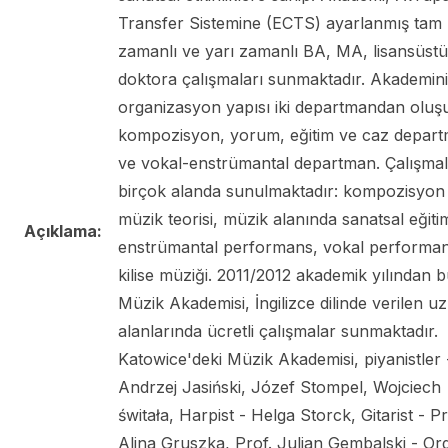
Transfer Sistemine (ECTS) ayarlanmış tam
zamanlı ve yarı zamanlı BA, MA, lisansüstü
doktora çalışmaları sunmaktadır. Akademin
organizasyon yapısı iki departmandan oluşu
kompozisyon, yorum, eğitim ve caz depart
ve vokal-enstrümantal departman. Çalışmal
birçok alanda sunulmaktadır: kompozisyon
müzik teorisi, müzik alanında sanatsal eğiti
Açıklama:
enstrümantal performans, vokal performan
kilise müziği. 2011/2012 akademik yılından 
Müzik Akademisi, İngilizce dilinde verilen u
alanlarında ücretli çalışmalar sunmaktadır.
Katowice'deki Müzik Akademisi, piyanistler 
Andrzej Jasiński, Józef Stompel, Wojciech
świtała, Harpist - Helga Storck, Gitarist - Pr
Alina Gruszka, Prof. Julian Gembalski - Org