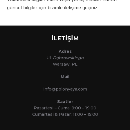
güncel bilgiler için bizimle iletişime geçiniz.
İLETİŞİM
Adres
Ul.
Dąbrowskiego
Warsaw, PL
Mail
info@polonyaya.com
Saatler
Pazartesi – Cuma: 9:00 – 19:00
Cumartesi & Pazar: 11:00 – 15:00