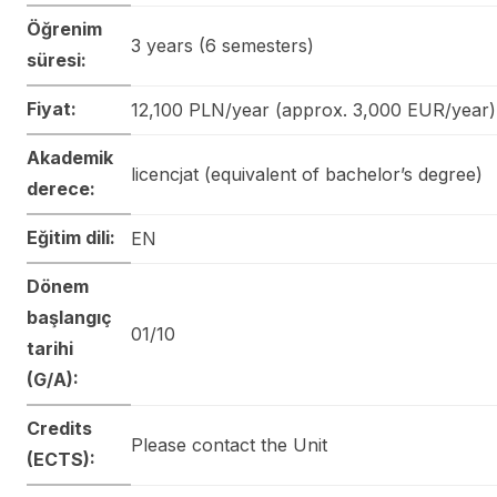
Öğrenim
3 years (6 semesters)
süresi:
Fiyat:
12,100 PLN/year (approx. 3,000 EUR/year)
Akademik
licencjat (equivalent of bachelor’s degree)
derece:
Eğitim dili:
EN
Dönem
başlangıç
01/10
tarihi
(G/A):
Credits
Please contact the Unit
(ECTS):