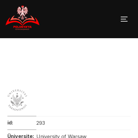
Skip
to
TOGG
content
id:
293
Üniversite:
University of Warsaw