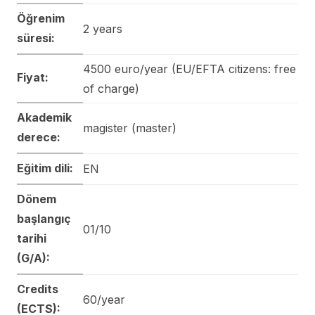
Öğrenim
2 years
süresi:
4500 euro/year (EU/EFTA citizens: free
Fiyat:
of charge)
Akademik
magister (master)
derece:
Eğitim dili:
EN
Dönem
başlangıç
01/10
tarihi
(G/A):
Credits
60/year
(ECTS):