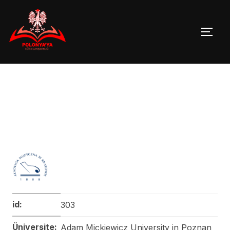
Skip
to
TOGG
content
id:
303
Üniversite:
Adam Mickiewicz University in Poznan