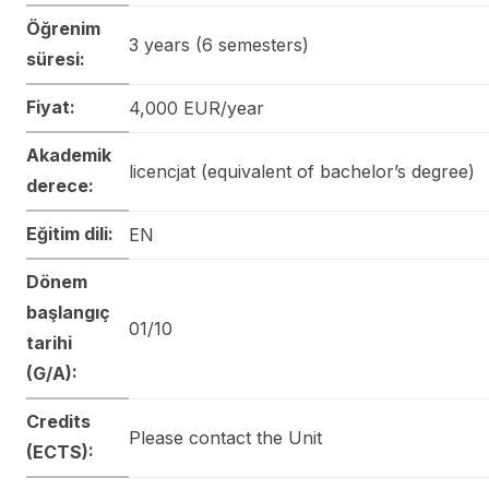
Öğrenim
3 years (6 semesters)
süresi:
Fiyat:
4,000 EUR/year
Akademik
licencjat (equivalent of bachelor’s degree)
derece:
Eğitim dili:
EN
Dönem
başlangıç
01/10
tarihi
(G/A):
Credits
Please contact the Unit
(ECTS):