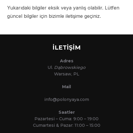
Yukarıdaki bilgiler eksik veya yanlış olabilir. Lütfen
güncel bilgiler için bizimle iletişime geçiniz.
İLETİŞİM
Adres
Ul.
Dąbrowskiego
Warsaw, PL
Mail
info@polonyaya.com
Saatler
Pazartesi – Cuma: 9:00 – 19:00
Cumartesi & Pazar: 11:00 – 15:00