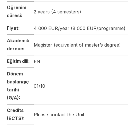
Öğrenim
2 years (4 semesters)
süresi:
Fiyat:
4 000 EUR/year (8 000 EUR/programme)
Akademik
Magister (equivalent of master’s degree)
derece:
Eğitim dili:
EN
Dönem
başlangıç
01/10
tarihi
(G/A):
Credits
Please contact the Unit
(ECTS):