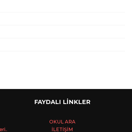
FAYDALI LİNKLER
OKUL ARA
i..
İLETİŞİM