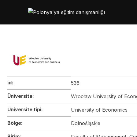
Skip
to
content
id:
536
Üniversite:
Wrocław University of Econ
Üniversite tipi:
University of Economics
Bölge:
Dolnośląskie
Birim:
Faculty of Management, Co