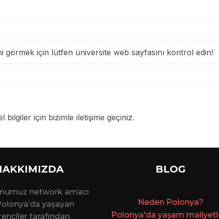
i görmek için lütfen üniversite web sayfasını kontrol edin!
 bilgiler için bizimle iletişime geçiniz.
HAKKIMIZDA
BLOG
rmumuz network amacı
Ne
den Polonya?
 Polonya’da yaşayan
Polonya'da yaşam maliyetler
enciler tarafından