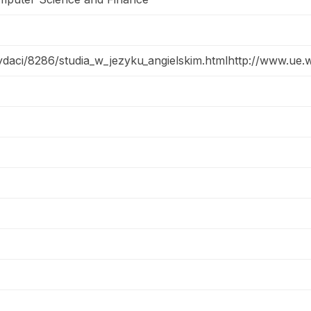
daci/8286/studia_w_jezyku_angielskim.htmlhttp://www.ue.w