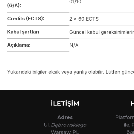
01/10
(G/A):
Credits (ECTS):
2 x 60 ECTS
Kabul şartları
Güncel kabul gereksinimlerin
Açıklama:
N/A
Yukarıdaki bilgiler eksik veya yanlış olabilir. Lütfen güncel
İLETİŞİM
Adres
Platfo
Ul.
Dąbrowskiego
ile,
Warsaw, PL
öğr