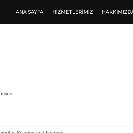
ANA SAYFA
HİZMETLERİMİZ
HAKKIMIZD
omics
mputer Science and Finance