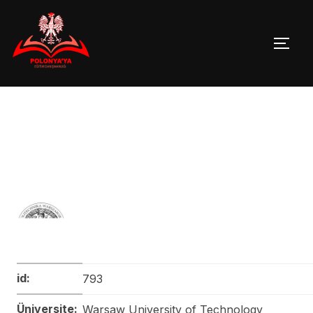
Skip
to
TOGG
content
id:
793
Üniversite:
Warsaw University of Technology