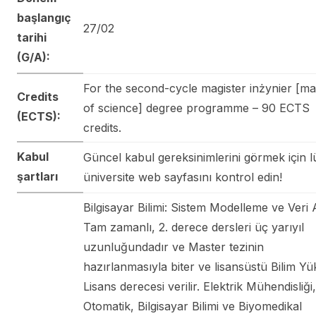
başlangıç
27/02
tarihi
(G/A):
For the second-cycle magister inżynier [ma
Credits
of science] degree programme – 90 ECTS
(ECTS):
credits.
Kabul
Güncel kabul gereksinimlerini görmek için l
şartları
üniversite web sayfasını kontrol edin!
Bilgisayar Bilimi: Sistem Modelleme ve Veri A
Tam zamanlı, 2. derece dersleri üç yarıyıl
uzunluğundadır ve Master tezinin
hazırlanmasıyla biter ve lisansüstü Bilim Y
Lisans derecesi verilir. Elektrik Mühendisliği,
Otomatik, Bilgisayar Bilimi ve Biyomedikal