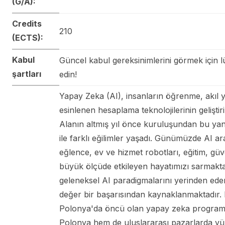
(G/A):
Credits
210
(ECTS):
Kabul
Güncel kabul gereksinimlerini görmek için l
şartları
edin!
Yapay Zeka (AI), insanların öğrenme, akıl
esinlenen hesaplama teknolojilerinin gelişti
Alanın altmış yıl önce kuruluşundan bu yan
ile farklı eğilimler yaşadı. Günümüzde AI ara
eğlence, ev ve hizmet robotları, eğitim, güve
büyük ölçüde etkileyen hayatımızı sarmakta
geleneksel AI paradigmalarını yerinden ede
değer bir başarısından kaynaklanmaktadır. 
Polonya'da öncü olan yapay zeka program
Polonya hem de uluslararası pazarlarda yü