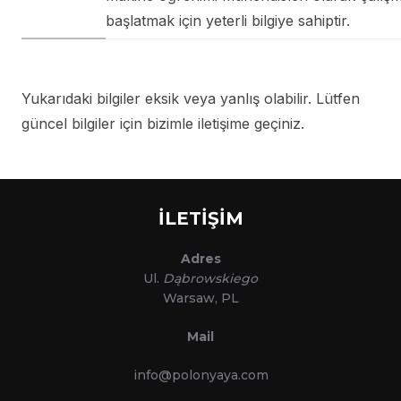
başlatmak için yeterli bilgiye sahiptir.
Yukarıdaki bilgiler eksik veya yanlış olabilir. Lütfen
güncel bilgiler için bizimle iletişime geçiniz.
İLETİŞİM
Adres
Ul.
Dąbrowskiego
Warsaw, PL
Mail
info@polonyaya.com