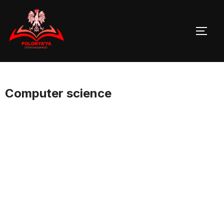
Skip
to
TOGG
content
Computer science