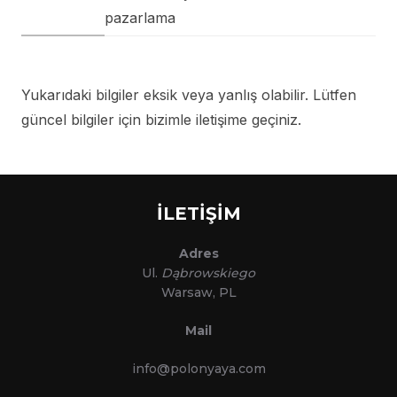
pazarlama
Yukarıdaki bilgiler eksik veya yanlış olabilir. Lütfen
güncel bilgiler için bizimle iletişime geçiniz.
İLETİŞİM
Adres
Ul.
Dąbrowskiego
Warsaw, PL
Mail
info@polonyaya.com