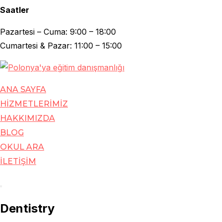
Saatler
Pazartesi – Cuma: 9:00 – 18:00
Cumartesi & Pazar: 11:00 – 15:00
Skip
to
ANA SAYFA
content
HİZMETLERİMİZ
HAKKIMIZDA
BLOG
OKUL ARA
İLETİŞİM
Toggle
Dentistry
sidebar
&