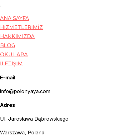
Toggle
ANA SAYFA
navigation
HİZMETLERİMİZ
HAKKIMIZDA
BLOG
OKUL ARA
İLETİŞİM
E-mail
info@polonyaya.com
Adres
Ul. Jarosława Dąbrowskiego
Warszawa, Poland