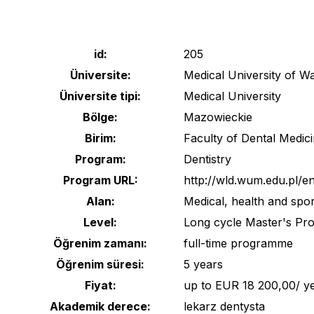
navigation
id:
205
Üniversite:
Medical University of W
Üniversite tipi:
Medical University
Bölge:
Mazowieckie
Birim:
Faculty of Dental Medic
Program:
Dentistry
Program URL:
http://wld.wum.edu.pl/e
Alan:
Medical, health and spor
Level:
Long cycle Master's Pr
Öğrenim zamanı:
full-time programme
Öğrenim süresi:
5 years
Fiyat:
up to EUR 18 200,00/ y
Akademik derece:
lekarz dentysta