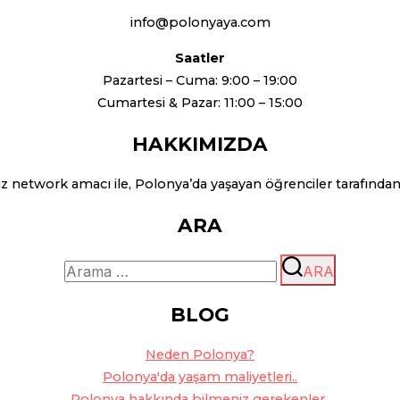
info@polonyaya.com
Saatler
Pazartesi – Cuma: 9:00 – 19:00
Cumartesi & Pazar: 11:00 – 15:00
HAKKIMIZDA
network amacı ile, Polonya’da yaşayan öğrenciler tarafında
ARA
Arama:
ARA
BLOG
Ne
den Polonya?
Polonya'da yaşam maliyetleri..
Polonya hakkında bilmeniz gerekenler..