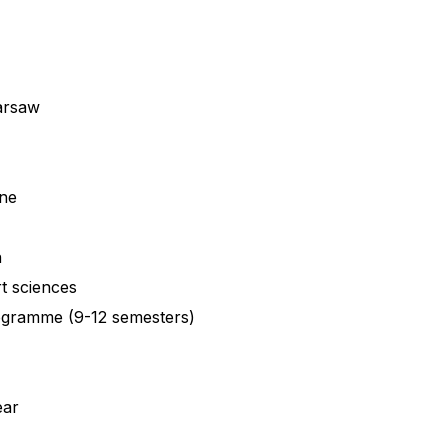
arsaw
ine
n
t sciences
ogramme (9-12 semesters)
ear