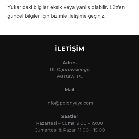
Yukarıdaki bilgiler eksik veya yanlış olabilir. Lütfen
güncel bilgiler için bizimle iletişime geçiniz.
İLETİŞİM
Adres
Ul.
Dąbrowskiego
Warsaw, PL
Mail
info@polonyaya.com
Saatler
Pazartesi – Cuma: 9:00 – 19:00
Cumartesi & Pazar: 11:00 – 15:00