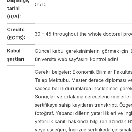
01/10
tarihi
(G/A):
Credits
30 - 45 throughout the whole doctoral p
(ECTS):
Kabul
Güncel kabul gereksinimlerini görmek için l
şartları
üniversite web sayfasını kontrol edin!
Gerekli belgeler: Ekonomik Bilimler Fakülte
Talep Mektubu. Master derece diploması ve
sadece belirli durumlarda incelenmesi gerek
Sonuçlar ve ortalama derecelendirmelerle ilg
sertifikaya sahip kayıtların transkripti. Özge
fotoğraf. Yabancı dillerin yeterlilikleri ve İng
yeterlilik kanıtı hakkında bilgi (en azından 
veya eşdeğeri, İngilizce sertifikada çalışmala