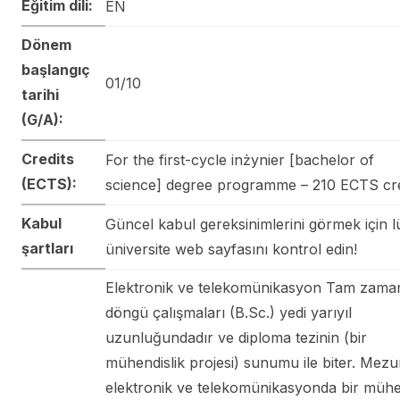
Eğitim dili:
EN
Dönem
başlangıç
01/10
tarihi
(G/A):
Credits
For the first-cycle inżynier [bachelor of
(ECTS):
science] degree programme – 210 ECTS cre
Kabul
Güncel kabul gereksinimlerini görmek için l
şartları
üniversite web sayfasını kontrol edin!
Elektronik ve telekomünikasyon Tam zamanl
döngü çalışmaları (B.Sc.) yedi yarıyıl
uzunluğundadır ve diploma tezinin (bir
mühendislik projesi) sunumu ile biter. Mezu
elektronik ve telekomünikasyonda bir mühe