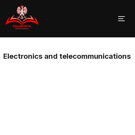
Skip
to
TOGG
content
Electronics and telecommunications