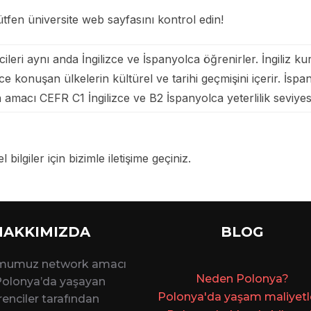
tfen üniversite web sayfasını kontrol edin!
cileri aynı anda İngilizce ve İspanyolca öğrenirler. İngiliz ku
lizce konuşan ülkelerin kültürel ve tarihi geçmişini içerir. İs
ilerin amacı CEFR C1 İngilizce ve B2 İspanyolca yeterlilik sev
 bilgiler için bizimle iletişime geçiniz.
HAKKIMIZDA
BLOG
rmumuz network amacı
Ne
den Polonya?
 Polonya’da yaşayan
Polonya'da yaşam maliyetler
enciler tarafından