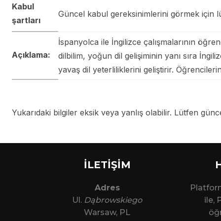
Kabul
Güncel kabul gereksinimlerini görmek için lü
şartları
İspanyolca ile İngilizce çalışmalarının öğren
Açıklama:
dilbilim, yoğun dil gelişiminin yanı sıra İngi
yavaş dil yeterliliklerini geliştirir. Öğrenc
Yukarıdaki bilgiler eksik veya yanlış olabilir. Lütfen güncel
İLETİŞİM
Adres
Platfo
Ul.
Dąbrowskiego
ile,
Warsaw, PL
öğr