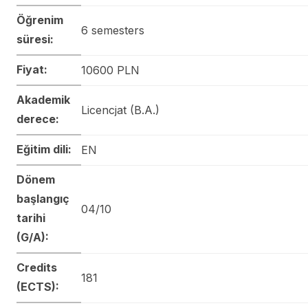
Öğrenim
6 semesters
süresi:
Fiyat:
10600 PLN
Akademik
Licencjat (B.A.)
derece:
Eğitim dili:
EN
Dönem
başlangıç
04/10
tarihi
(G/A):
Credits
181
(ECTS):