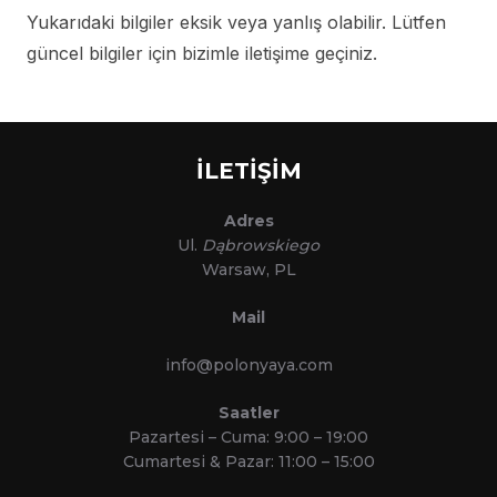
Yukarıdaki bilgiler eksik veya yanlış olabilir. Lütfen
güncel bilgiler için bizimle iletişime geçiniz.
İLETİŞİM
Adres
Ul.
Dąbrowskiego
Warsaw, PL
Mail
info@polonyaya.com
Saatler
Pazartesi – Cuma: 9:00 – 19:00
Cumartesi & Pazar: 11:00 – 15:00