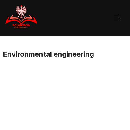
Skip
to
TOGG
content
Environmental engineering