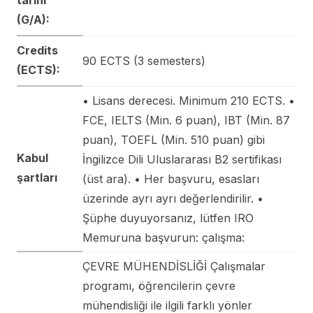
(G/A):
Credits
90 ECTS (3 semesters)
(ECTS):
• Lisans derecesi. Minimum 210 ECTS. •
FCE, IELTS (Min. 6 puan), IBT (Min. 87
puan), TOEFL (Min. 510 puan) gibi
Kabul
İngilizce Dili Uluslararası B2 sertifikası
şartları
(üst ara). • Her başvuru, esasları
üzerinde ayrı ayrı değerlendirilir. •
Şüphe duyuyorsanız, lütfen IRO
Memuruna başvurun: çalışma:
ÇEVRE MÜHENDİSLİĞİ Çalışmalar
programı, öğrencilerin çevre
mühendisliği ile ilgili farklı yönler