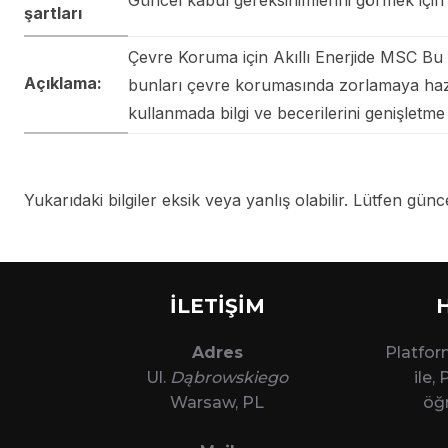
Güncel kabul gereksinimlerini görmek için 
şartları
Çevre Koruma için Akıllı Enerjide MSC Bu u
Açıklama:
bunları çevre korumasında zorlamaya hazırl
kullanmada bilgi ve becerilerini genişletme f
Yukarıdaki bilgiler eksik veya yanlış olabilir. Lütfen güncel
İLETİŞİM
Adres
Platfo
Ul.
Dąbrowskiego
ile,
Warsaw, PL
öğr