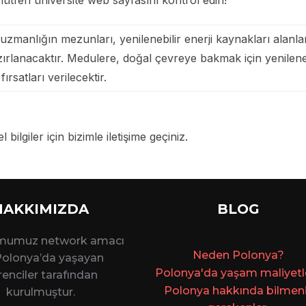
lütfen üniversite web sayfasını kontrol edin!
zmanlığın mezunları, yenilenebilir enerji kaynakları alanla
anacaktır. Medulere, doğal çevreye bakmak için yenilenebilir
ırsatları verilecektir.
 bilgiler için bizimle iletişime geçiniz.
HAKKIMIZDA
BLOG
rmumuz network amacı
Ne
den Polonya?
 Polonya’da yaşayan
Polonya'da yaşam maliyetler
enciler tarafından
Polonya hakkında bilmen
kurulmuştur.