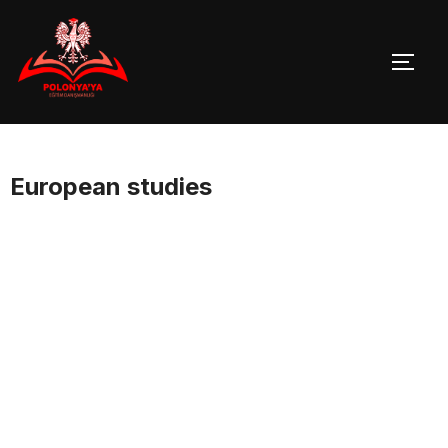
Skip
to
TOGG
content
European studies