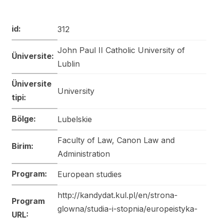
id:
312
John Paul II Catholic University of
Üniversite:
Lublin
Üniversite
University
tipi:
Bölge:
Lubelskie
Faculty of Law, Canon Law and
Birim:
Administration
Program:
European studies
http://kandydat.kul.pl/en/strona-
Program
glowna/studia-i-stopnia/europeistyka-
URL: