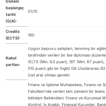
Dönem
başlangıç
01/10
tarihi
(G/A):
Credits
180
(ECTS):
Uygun başvuru sahipleri, tanınmış bir eğit
tarafından verilen bir lise diploması düzenle
Kabul
IELTS (Min. 6.0 puan), IBT (Min. 87 puan),
şartları
510 puan) gibi bir İngiliz Dili Uluslararası B2 
(üst ara) olması gerekir.
Finans ve İşletme Muhasebesi, Finans ve Si
Fakültesi'nde verilen tam zamanlı bir lisans
İstihdam Beklentileri: Finans ve Kurumsal 
Kontrol, İş Analizi, Finansal Kurumlar: Bank