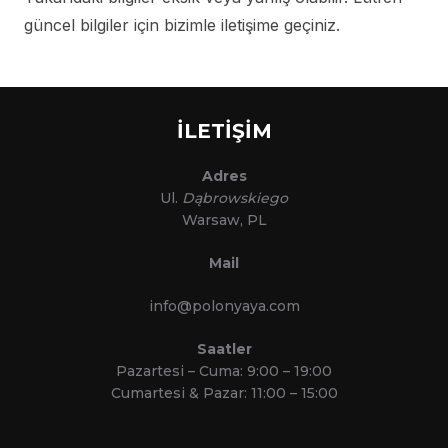
güncel bilgiler için bizimle iletişime geçiniz.
İLETİŞİM
Adres
Ul.
Dąbrowskiego
Warsaw, PL
Mail
info@polonyaya.com
Saatler
Pazartesi – Cuma: 9:00 – 19:00
Cumartesi & Pazar: 11:00 – 15:00