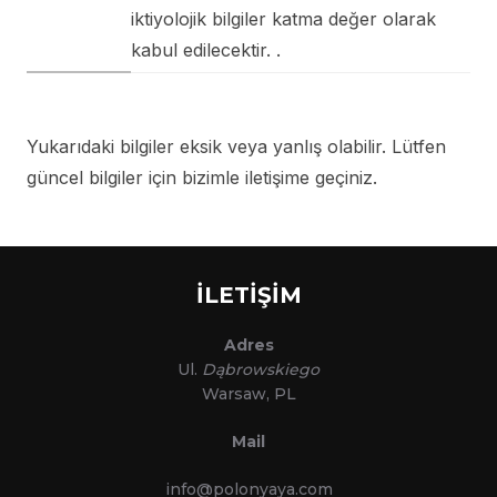
iktiyolojik bilgiler katma değer olarak
kabul edilecektir. .
Yukarıdaki bilgiler eksik veya yanlış olabilir. Lütfen
güncel bilgiler için bizimle iletişime geçiniz.
İLETİŞİM
Adres
Ul.
Dąbrowskiego
Warsaw, PL
Mail
info@polonyaya.com