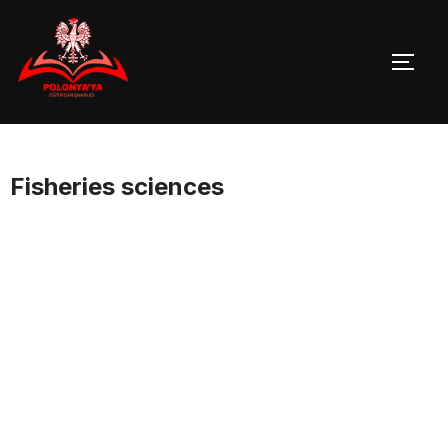
Skip
to
TOGG
content
Fisheries sciences