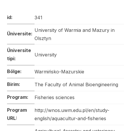
id:
341
University of Warmia and Mazury in
Üniversite:
Olsztyn
Üniversite
University
tipi:
Bölge:
Warmińsko-Mazurskie
Birim:
The Faculty of Animal Bioengineering
Program:
Fisheries sciences
Program
http://wnos.uwm.edu.pl/en/study-
URL:
english/aquacultur-and-fisheries
Agricultural, forestry and veterinary