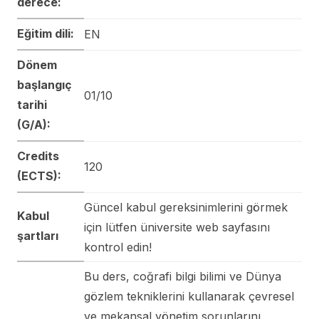
derece:
Eğitim dili:
EN
Dönem
başlangıç
01/10
tarihi
(G/A):
Credits
120
(ECTS):
Güncel kabul gereksinimlerini görmek
Kabul
için lütfen üniversite web sayfasını
şartları
kontrol edin!
Bu ders, coğrafi bilgi bilimi ve Dünya
gözlem tekniklerini kullanarak çevresel
ve mekansal yönetim sorunlarını