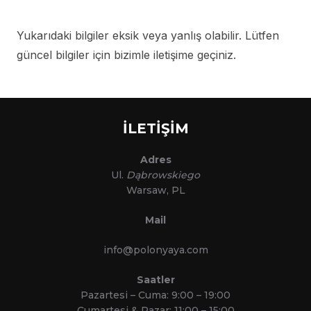
Yukarıdaki bilgiler eksik veya yanlış olabilir. Lütfen
güncel bilgiler için bizimle iletişime geçiniz.
İLETİŞİM
Adres
Ul.
Dąbrowskiego
Warsaw, PL
Mail
info@polonyaya.com
Saatler
Pazartesi – Cuma: 9:00 – 19:00
Cumartesi & Pazar: 11:00 – 15:00