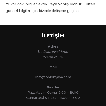
Yukarıdaki bilgiler eksik veya yanlış olabilir. Lütfen
güncel bilgiler için bizimle iletişime geçiniz.
İLETİŞİM
Adres
Ul.
Dąbrowskiego
Warsaw, PL
Mail
info@polonyaya.com
Saatler
Pazartesi – Cuma: 9:00 – 19:00
Cumartesi & Pazar: 11:00 – 15:00