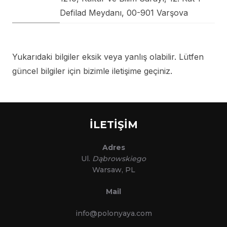
Defilad Meydanı, 00-901 Varşova
Yukarıdaki bilgiler eksik veya yanlış olabilir. Lütfen
güncel bilgiler için bizimle iletişime geçiniz.
İLETİŞİM
Adres
Ul.
Dąbrowskiego
Warsaw, PL
Mail
info@polonyaya.com