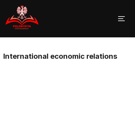
Skip
to
TOGG
content
International economic relations