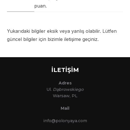
puan.
Yukarıdaki bilgiler eksik veya yanlış olabilir. Lütfen
güncel bilgiler için bizimle iletişime geçiniz.
İLETİŞİM
Adres
Ul.
Dąbrowskiego
Warsaw, PL
Mail
info@polonyaya.com