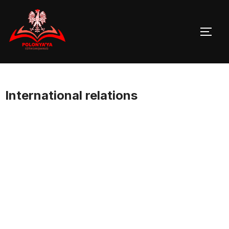
Skip
to
TOGG
content
International relations