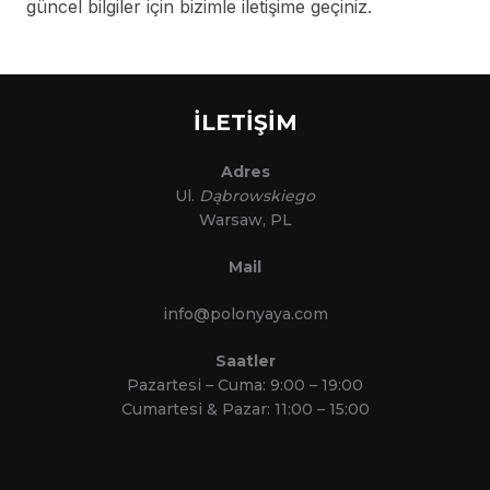
güncel bilgiler için bizimle iletişime geçiniz.
İLETİŞİM
Adres
Ul.
Dąbrowskiego
Warsaw, PL
Mail
info@polonyaya.com
Saatler
Pazartesi – Cuma: 9:00 – 19:00
Cumartesi & Pazar: 11:00 – 15:00