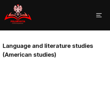
Skip
to
TOGG
content
Language and literature studies
(American studies)