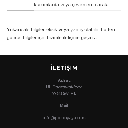
kurumlarda veya çevirmen olarak.
Yukarıdaki bilgiler eksik veya yanlış olabilir. Lütfen
güncel bilgiler için bizimle iletişime geçiniz.
İLETİŞİM
Adres
Ul.
Dąbrowskiego
Warsaw, PL
Mail
info@polonyaya.com