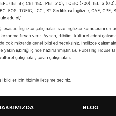
 TOEFL (IBT 87, CBT 180, PBT 510), TOEIC (700), IELTS (6.0). 
, EOS, TOEIC, LCCI, B2 Sertifikası İngilizce, CAE, CPE, B
tula.edu.pl/
sastır. İngilizce çalışmaları size İngilizce komutasını en ü
kazanma fırsatı verir. Ayrıca, dilbilim, kültürel edebi çalışm
nda çok miktarda genel bilgi edineceksiniz. İngilizce çalışmal
 yakın işbirliği içinde hazırlanmıştır. Bu Publishig House ta
 kültürel çalışmalar, çeviri çalışmaları.
 bilgiler için bizimle iletişime geçiniz.
HAKKIMIZDA
BLOG