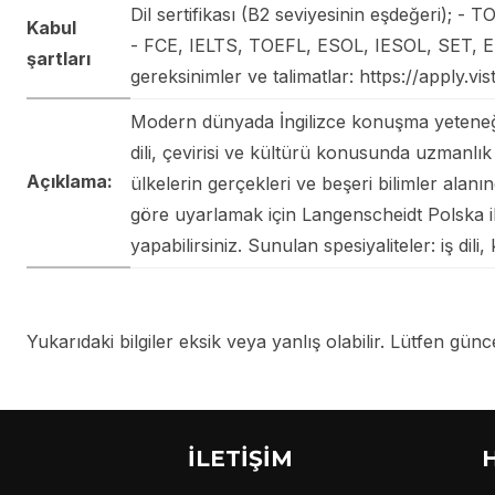
Dil sertifikası (B2 seviyesinin eşdeğeri); -
Kabul
- FCE, IELTS, TOEFL, ESOL, IESOL, SET, EBC
şartları
gereksinimler ve talimatlar: https://apply.vis
Modern dünyada İngilizce konuşma yeteneği e
dili, çevirisi ve kültürü konusunda uzmanlık 
Açıklama:
ülkelerin gerçekleri ve beşeri bilimler alanı
göre uyarlamak için Langenscheidt Polska ile
yapabilirsiniz. Sunulan spesiyaliteler: iş dili,
Yukarıdaki bilgiler eksik veya yanlış olabilir. Lütfen güncel
İLETİŞİM