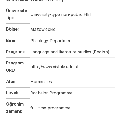
Üniversite
University-type non-public HEI
tipi:
Bölge:
Mazowieckie
Birim:
Philology Department
Program:
Language and literature studies (English)
Program
http://www.vistula.edu.pl
URL:
Alan:
Humanities
Level:
Bachelor Programme
Öğrenim
full-time programme
zamanı: