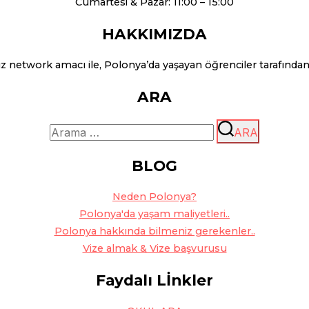
Cumartesi & Pazar: 11:00 – 15:00
HAKKIMIZDA
network amacı ile, Polonya’da yaşayan öğrenciler tarafında
ARA
Arama:
ARA
BLOG
Ne
den Polonya?
Polonya'da yaşam maliyetleri..
Polonya hakkında bilmeniz gerekenler..
Vize almak & Vize başvurusu
Faydalı Lİnkler