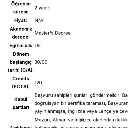
Öğrenim
2 years
süresi:
Fiyat:
N/A
Akademik
Master's Degree
derece:
Eğitim dili:
DE
Dönem
başlangıç
30/09
tarihi (G/A):
Credits
120
(ECTS):
Başvuru sahipleri şunları göndermelidir: B
Kabul
doğrulayan bir sertifika taraması, Başvuran
şartları
yayınlanmışsa, İngilizce veya Lehçe'ye çevri
Mezun, Alman ve İngilizce alanında nitelikl
Açıklama:
kullanabilir ve ayrıca yaşam boyu eğitim iç