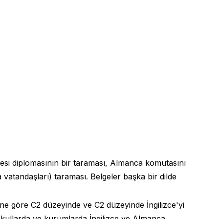
cesi diplomasının bir taraması, Almanca komutasını
vatandaşları) taraması. Belgeler başka bir dilde
sine göre C2 düzeyinde ve C2 düzeyinde İngilizce'yi
 okullarda ve kurumlarda İngilizce ve Almanca