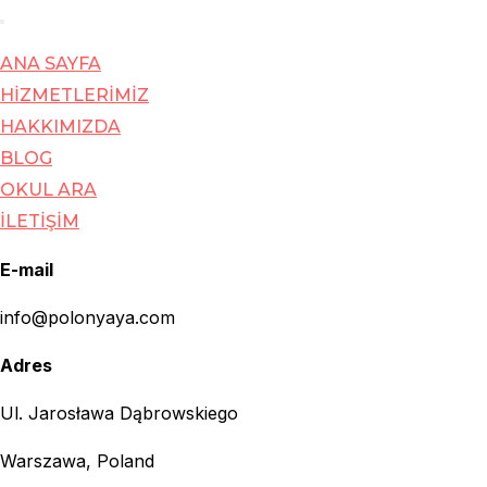
Toggle
ANA SAYFA
navigation
HİZMETLERİMİZ
HAKKIMIZDA
BLOG
OKUL ARA
İLETİŞİM
E-mail
info@polonyaya.com
Adres
Ul. Jarosława Dąbrowskiego
Warszawa, Poland