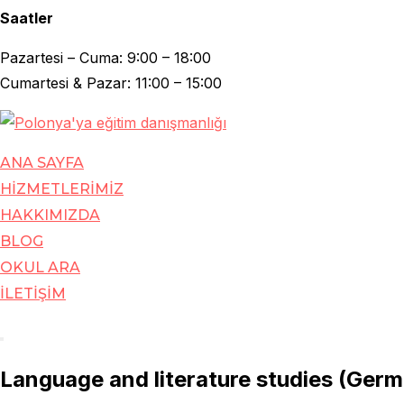
Saatler
Pazartesi – Cuma: 9:00 – 18:00
Cumartesi & Pazar: 11:00 – 15:00
Skip
to
ANA SAYFA
content
HİZMETLERİMİZ
HAKKIMIZDA
BLOG
OKUL ARA
İLETİŞİM
Toggle
Language and literature studies (Ger
sidebar
&