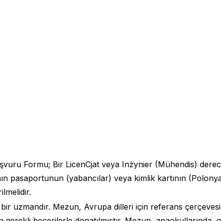
aşvuru Formu; Bir LicenCjat veya Inżynier (Mühendis) dere
ın pasaportunun (yabancılar) veya kimlik kartının (Polonya 
lmelidir.
i bir uzmandır. Mezun, Avrupa dilleri için referans çerçeve
in gerekli becerilerle donatılmıştır. Mezun, anaokullarında,