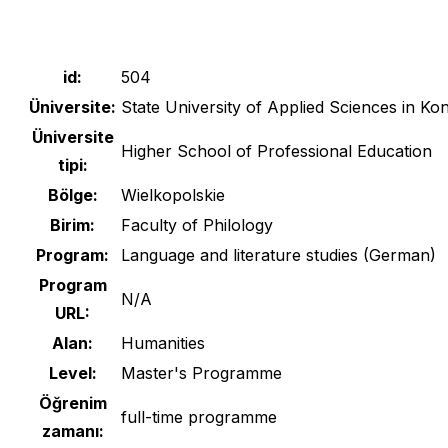
navigation
id:
504
Üniversite:
State University of Applied Sciences in Kon
Üniversite
Higher School of Professional Education
tipi:
Bölge:
Wielkopolskie
Birim:
Faculty of Philology
Program:
Language and literature studies (German)
Program
N/A
URL:
Alan:
Humanities
Level:
Master's Programme
Öğrenim
full-time programme
zamanı: