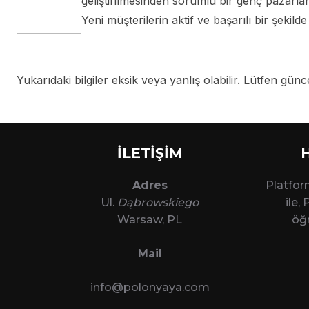
geliştirilmesinden sorumlu bir genç pazarl
Yeni müşterilerin aktif ve başarılı bir şekilde
Yukarıdaki bilgiler eksik veya yanlış olabilir. Lütfen güncel
İLETİŞİM
Adres
Platfo
Ul.
Dąbrowskiego
ile,
Warsaw, PL
öğr
Mail
info@polonyaya.com