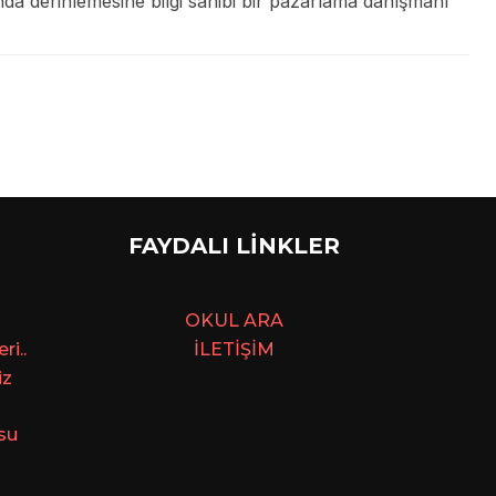
da derinlemesine bilgi sahibi bir pazarlama danışmanı
FAYDALI LİNKLER
OKUL ARA
i..
İLETİŞİM
iz
su