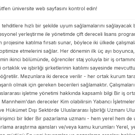
tfen üniversite web sayfasını kontrol edin!
ve tehditlere hızlı bir şekilde uyum sağlamalarını sağlayacak
 Profesyonel yerleştirme ile yönetimde çift dereceli lisans prog
m projesine katılma fırsatı sunar, böylece iki ülkede çalışma
optimize etmelerini sağlar. Her dönemin ilk üç ayı boyunca, 
emin ikinci bölümünde, öğrenciler staj yoluyla bir iş ortamınd
rtaklık ve işbirliği şirketlerinin katılımı sayesinde mevcu
ğretilir. Mezunlara iki derece verilir - her ortak kurum ta
şarılı olmak için gereken becerileri sağlamaktır. Çalışmalar
slararası işletme yönetimi hakkında kapsamlı bilgi Bir iş ortam
annheim'dan dereceler Kim olabilirsin Yabancı İşletmeleri
 Hükümet Dışı Sektörde Uluslararası İşbirliği Uzmanı Ulusla
 girişimci bir lider Bir pazarlama uzmanı - hem yerel hem de 
pazarlama araştırma ajansları ve/veya kamu kurumları Yerel, 