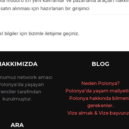
ama müdürü En yeni kavramlar ve pazarlama araçları hakkın
 satın alınması için hazırlanan bir girişimci
 bilgiler için bizimle iletişime geçiniz.
HAKKIMIZDA
BLOG
rmumuz network amacı
Ne
den Polonya?
 Polonya’da yaşayan
Polonya'da yaşam maliyetler
enciler tarafından
Polonya hakkında bilmen
kurulmuştur.
gerekenler..
Vize almak & Vize başvuru
ARA