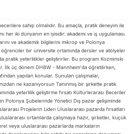
 becerilere sahip olmalıdır. Bu amaçla, pratik deneyim ile
ramı her iki dünyanın en iyisidir: akademi ve iş uygulaması.
larını ve akademik bilgilerini mikrop ve Polonya
öğrenciler bir üniversite ortamında dersler ve atölyeler
a pratik yeterlilikler geliştirirler. Bu program Kozminski
ttur. İlk üç dönem DHBW - Mannheim'da öğretilirken,
rafından yapılan konular. Sunulan çalışmalar,
ınızdan ne kazanıyorsun Tanınmış bir şirkette pratik
ında yeterlilik geliştirme fırsatı Kültürlerarası Beceriler
n Polonya Şubelerinde Yönetici Dış pazar gelişiminde
rarası Projelerin Lideri Uluslararası pazarda fırsatları
uluslararası ortamlarda çalışmaya hazır, şirketler, küçük
yerel veya uluslararası pazarlarda markaların