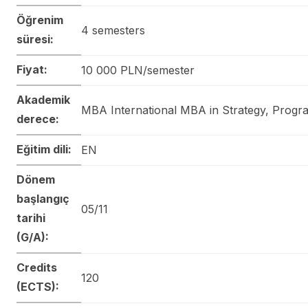
Öğrenim
4 semesters
süresi:
Fiyat:
10 000 PLN/semester
Akademik
MBA International MBA in Strategy, Prog
derece:
Eğitim dili:
EN
Dönem
başlangıç
05/11
tarihi
(G/A):
Credits
120
(ECTS):