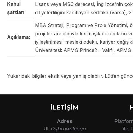
Kabul
Lisans veya MSC derecesi, İngilizce'nin çok i
şartları
dil yeterliliğini kanıtlayan sertifika (varsa
MBA Strateji, Program ve Proje Yönetimi, öğ
projeler aracılığıyla karmaşık durumların ve
Açıklama:
iyileştirilmesi, mesleki odaklı, kariyer değiş
Üniversitesi: APMG Prince2 - Vakfı, APMG
Yukarıdaki bilgiler eksik veya yanlış olabilir. Lütfen güncel
İLETİŞİM
Adres
Platfo
Ul.
Dąbrowskiego
ile,