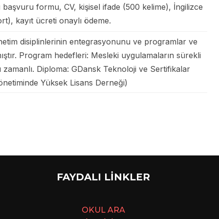
i başvuru formu, CV, kişisel ifade (500 kelime), İngilizce
ort), kayıt ücreti onaylı ödeme.
netim disiplinlerinin entegrasyonunu ve programlar ve
ıştır. Program hedefleri: Mesleki uygulamaların sürekli
yarı zamanlı. Diploma: GDansk Teknoloji ve Sertifikalar
önetiminde Yüksek Lisans Derneği)
FAYDALI LİNKLER
OKUL ARA