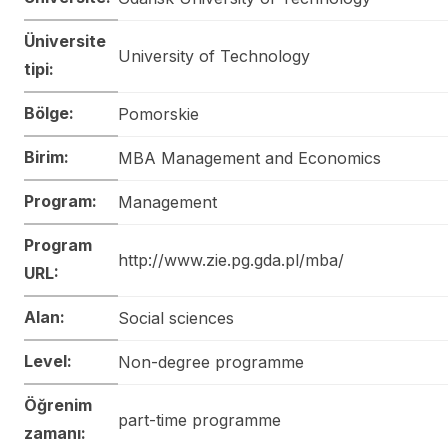
Üniversite
University of Technology
tipi:
Bölge:
Pomorskie
Birim:
MBA Management and Economics
Program:
Management
Program
http://www.zie.pg.gda.pl/mba/
URL:
Alan:
Social sciences
Level:
Non-degree programme
Öğrenim
part-time programme
zamanı: