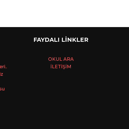
FAYDALI LİNKLER
OKUL ARA
i..
İLETİŞİM
iz
su