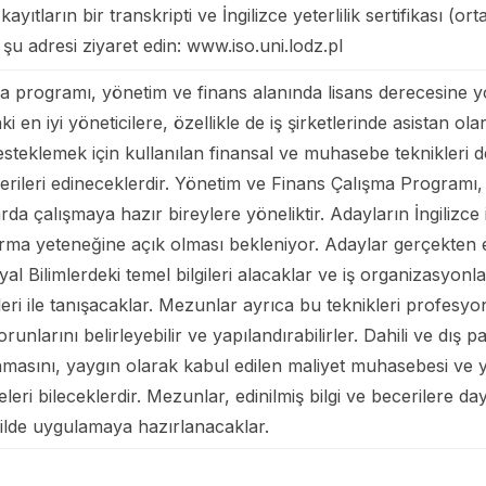
ayıtların bir transkripti ve İngilizce yeterlilik sertifikası (o
n şu adresi ziyaret edin: www.iso.uni.lodz.pl
 programı, yönetim ve finans alanında lisans derecesine yol
i en iyi yöneticilere, özellikle de iş şirketlerinde asistan o
 desteklemek için kullanılan finansal ve muhasebe teknikler
ecerileri edineceklerdir. Yönetim ve Finans Çalışma Programı
a çalışmaya hazır bireylere yöneliktir. Adayların İngilizce il
ma yeteneğine açık olması bekleniyor. Adaylar gerçekten ek
Bilimlerdeki temel bilgileri alacaklar ve iş organizasyonlar
eri ile tanışacaklar. Mezunlar ayrıca bu teknikleri profesyon
unlarını belirleyebilir ve yapılandırabilirler. Dahili ve dış p
rlanmasını, yaygın olarak kabul edilen maliyet muhasebesi v
eleri bileceklerdir. Mezunlar, edinilmiş bilgi ve beceriler
kilde uygulamaya hazırlanacaklar.