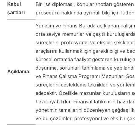
Kabul
Bir lise diploması, konuları/notları gösteren k
şartları
prosedürü hakkında ayrıntılı bilgi için lütfe
Yönetim ve Finans Burada açıklanan çalışma
orta seviye memurlar ve çeşitli kuruluşlardak
süreçlerini profesyonel ve etik bir şekilde
araçlarını kullanmak için gerekli bilgi ve b
küresel ortamda faaliyet gösteren kuruluşlard
düşünme, sorunları tanımlama ve yapılandır
Açıklama:
ve Finans Çalışma Programı Mezunları Sosyal 
süreçlerini destekleme teknikleri ve yönteml
edecektir. Özellikle mezunlar kuruluşların sor
hazırlayabilirler. Finansal tabloların hazı
yönetimin temellerini düzenleyen çağdaş ilk
ve bu çözümleri profesyonel ve etik bir şe