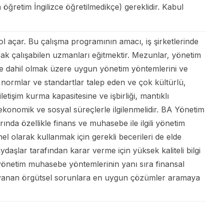
rta öğretim İngilizce öğretilmedikçe) gereklidir. Kabul
 açar. Bu çalışma programının amacı, iş şirketlerinde
larak çalışabilen uzmanları eğitmektir. Mezunlar, yönetim
i de dahil olmak üzere uygun yönetim yöntemlerini ve
, normlar ve standartlar talep eden ve çok kültürlü,
etişim kurma kapasitesine ve işbirliği, mantıklı
onomik ve sosyal süreçlerle ilgilenmelidir. BA Yönetim
ında özellikle finans ve muhasebe ile ilgili yönetim
el olarak kullanmak için gerekli becerileri de elde
aydaşlar tarafından karar verme için yüksek kaliteli bilgi
e yönetim muhasebe yöntemlerinin yanı sıra finansal
e dayanan örgütsel sorunlara en uygun çözümler aramaya