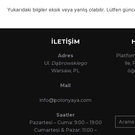
Yukarıdaki bilgiler eksik veya yanlış olabilir. Lütfen güncel
İLETİŞİM
Adres
Platfo
Ul.
Dąbrowskiego
ile,
Warsaw, PL
öğr
Mail
info@polonyaya.com
Saatler
Arama:
Pazartesi – Cuma: 9:00 – 19:00
Cumartesi & Pazar: 11:00 –