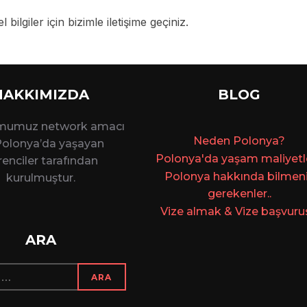
 bilgiler için bizimle iletişime geçiniz.
HAKKIMIZDA
BLOG
rmumuz network amacı
Ne
den Polonya?
 Polonya’da yaşayan
Polonya'da yaşam maliyetler
enciler tarafından
Polonya hakkında bilmen
kurulmuştur.
gerekenler..
Vize almak & Vize başvuru
ARA
ARA