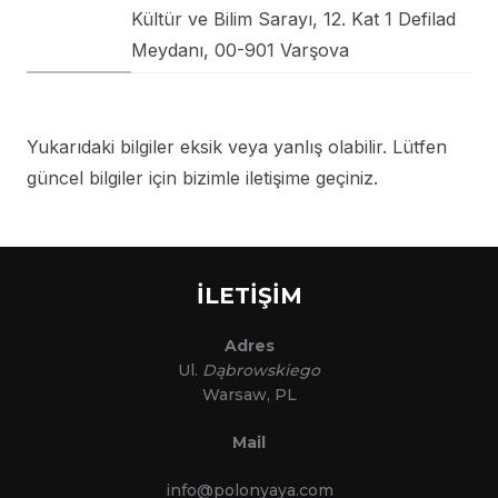
Kültür ve Bilim Sarayı, 12. Kat 1 Defilad
Meydanı, 00-901 Varşova
Yukarıdaki bilgiler eksik veya yanlış olabilir. Lütfen
güncel bilgiler için bizimle iletişime geçiniz.
İLETİŞİM
Adres
Ul.
Dąbrowskiego
Warsaw, PL
Mail
info@polonyaya.com