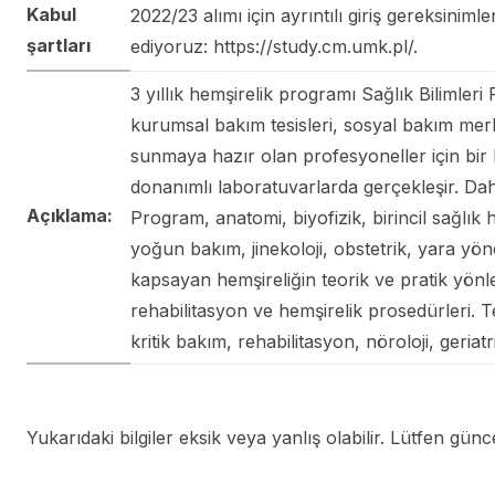
Kabul
2022/23 alımı için ayrıntılı giriş gereksinim
şartları
ediyoruz: https://study.cm.umk.pl/.
3 yıllık hemşirelik programı Sağlık Bilimler
kurumsal bakım tesisleri, sosyal bakım merke
sunmaya hazır olan profesyoneller için bir k
donanımlı laboratuvarlarda gerçekleşir. Daha
Açıklama:
Program, anatomi, biyofizik, birincil sağlık hi
yoğun bakım, jinekoloji, obstetrik, yara yönet
kapsayan hemşireliğin teorik ve pratik yönleri
rehabilitasyon ve hemşirelik prosedürleri. Teme
kritik bakım, rehabilitasyon, nöroloji, geriatri
Yukarıdaki bilgiler eksik veya yanlış olabilir. Lütfen güncel