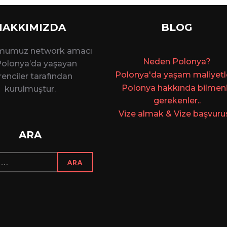
HAKKIMIZDA
BLOG
rmumuz network amacı
Ne
den Polonya?
 Polonya’da yaşayan
Polonya'da yaşam maliyetler
enciler tarafından
Polonya hakkında bilmen
kurulmuştur.
gerekenler..
Vize almak & Vize başvuru
ARA
ARA