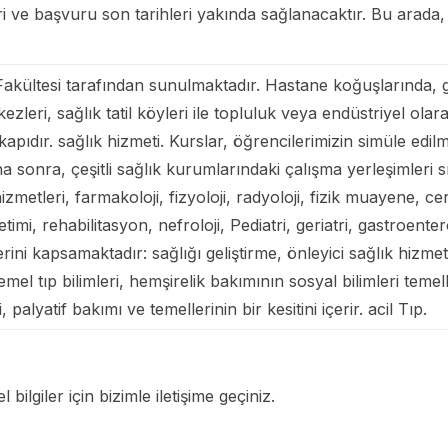
leri ve başvuru son tarihleri ​​yakında sağlanacaktır. Bu arad
i Fakültesi tarafından sunulmaktadır. Hastane koğuşlarında, 
zleri, sağlık tatil köyleri ile topluluk veya endüstriyel ola
apıdır. sağlık hizmeti. Kurslar, öğrencilerimizin simüle edil
 sonra, çeşitli sağlık kurumlarındaki çalışma yerleşimleri 
zmetleri, farmakoloji, fizyoloji, radyoloji, fizik muayene, cerrah
imi, rehabilitasyon, nefroloji, Pediatri, geriatri, gastroentero
ni kapsamaktadır: sağlığı geliştirme, önleyici sağlık hizmetle
l tıp bilimleri, hemşirelik bakımının sosyal bilimleri temelleri 
, palyatif bakımı ve temellerinin bir kesitini içerir. acil Tıp.
 bilgiler için bizimle iletişime geçiniz.