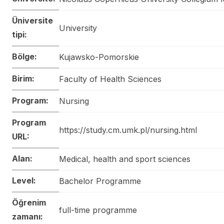
Üniversite
University
tipi:
Bölge:
Kujawsko-Pomorskie
Birim:
Faculty of Health Sciences
Program:
Nursing
Program
https://study.cm.umk.pl/nursing.html
URL:
Alan:
Medical, health and sport sciences
Level:
Bachelor Programme
Öğrenim
full-time programme
zamanı: