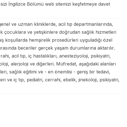
a, sizi İngilizce Bölümü web sitemizi keşfetmeye davet
genel ve uzman kliniklerde, acil tıp departmanlarında,
rak çocuklara ve yetişkinlere doğrudan sağlık hizmetleri
miş koşullarda hemşirelik prosedürleri uyguladığı özel
sırasında beceriler gerçek yaşam durumlarına aktarılır.
i, acil tıp, iç hastalıkları, anesteziyoloji, psikiyatri,
loji, alerjoloji ve diğerleri. Müfredat, aşağıdaki alanları
ri, sağlık eğitimi ve - en önemlisi - geniş bir tedavi,
ve iç tıp, pediatri, cerrahi, ebelik, jinekoloji, psikiyatri,