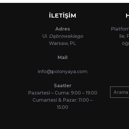
İLETİŞİM
Adres
Platfo
Ul.
Dąbrowskiego
ile,
Warsaw, PL
öğr
Mail
info@polonyaya.com
Saatler
Arama:
Pazartesi – Cuma: 9:00 – 19:00
Cumartesi & Pazar: 11:00 –
15:00