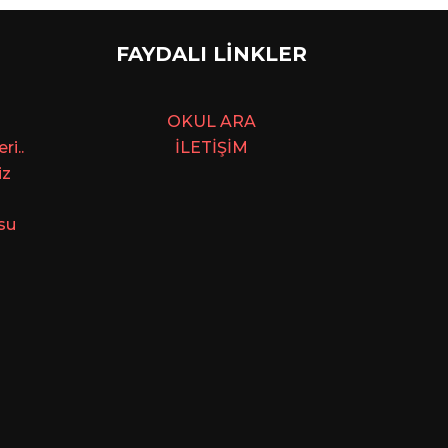
FAYDALI LİNKLER
OKUL ARA
i..
İLETİŞİM
iz
su