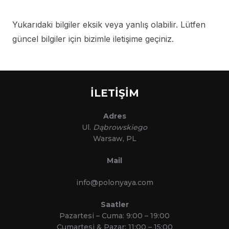
Yukarıdaki bilgiler eksik veya yanlış olabilir. Lütfen
güncel bilgiler için bizimle iletişime geçiniz.
İLETİŞİM
Adres
Ul.
Dąbrowskiego
Warsaw, PL
Mail
info@polonyaya.com
Saatler
Pazartesi – Cuma: 9:00 – 19:00
Cumartesi & Pazar: 11:00 – 15:00