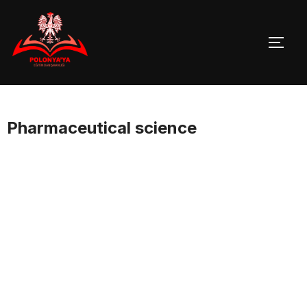
Skip
to
TOGG
content
Pharmaceutical science