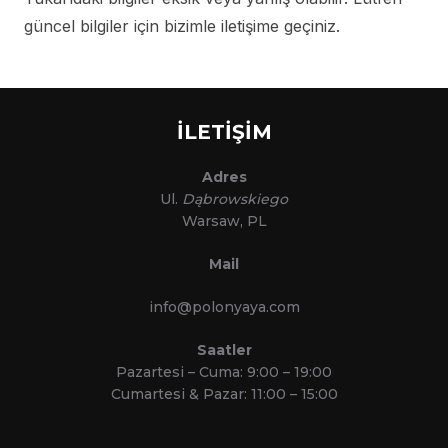
güncel bilgiler için bizimle iletişime geçiniz.
İLETİŞİM
Adres
Ul.
Dąbrowskiego
Warsaw, PL
Mail
info@polonyaya.com
Saatler
Pazartesi – Cuma: 9:00 – 19:00
Cumartesi & Pazar: 11:00 – 15:00