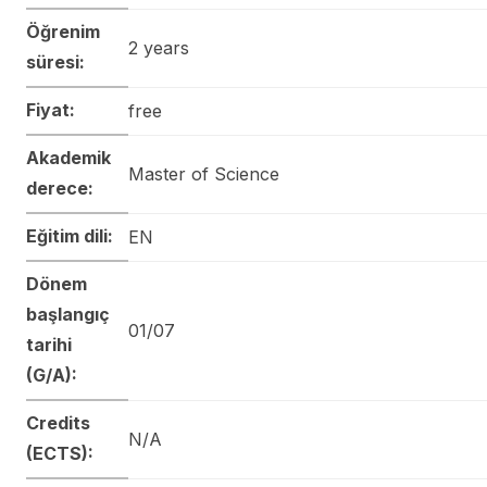
Öğrenim
2 years
süresi:
Fiyat:
free
Akademik
Master of Science
derece:
Eğitim dili:
EN
Dönem
başlangıç
01/07
tarihi
(G/A):
Credits
N/A
(ECTS):