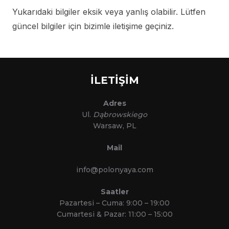
Yukarıdaki bilgiler eksik veya yanlış olabilir. Lütfen
güncel bilgiler için bizimle iletişime geçiniz.
İLETİŞİM
Adres
Ul.
Dąbrowskiego
Warsaw, PL
Mail
info@polonyaya.com
Saatler
Pazartesi – Cuma: 9:00 – 19:00
Cumartesi & Pazar: 11:00 – 15:00