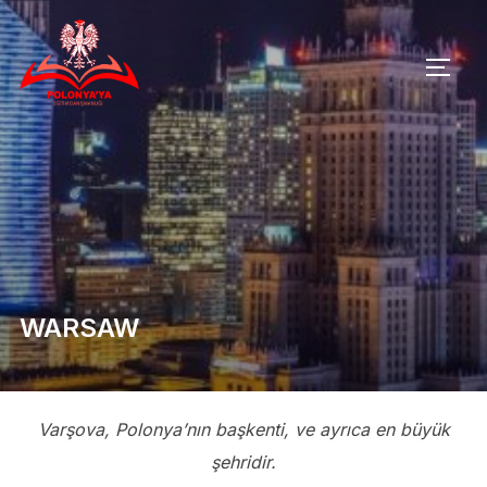
Skip
to
TOGG
content
WARSAW
Varşova, Polonya’nın başkenti, ve ayrıca en büyük
şehridir.