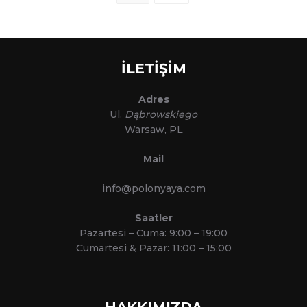
navigation
İLETİŞİM
Adres
Ul.
Dąbrowskiego
Warsaw, PL
Mail
info@polonyaya.com
Saatler
Pazartesi – Cuma: 9:00 – 19:00
Cumartesi & Pazar: 11:00 – 15:00
HAKKIMIZDA