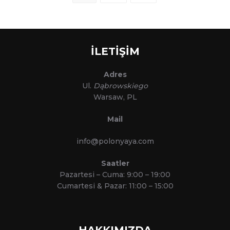
navigation
İLETİŞİM
Adres
Ul.
Dąbrowskiego
Warsaw, PL
Mail
info@polonyaya.com
Saatler
Pazartesi – Cuma: 9:00 – 19:00
Cumartesi & Pazar: 11:00 – 15:00
HAKKIMIZDA