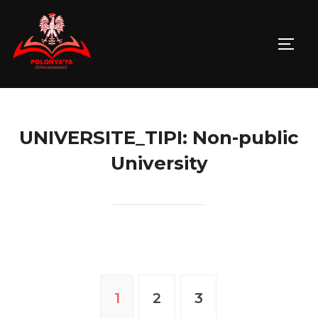
Skip
to
TOGG
content
UNIVERSITE_TIPI:
Non-public
University
Posts
1
2
3