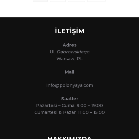
navigation
İLETİŞİM
Adres
Ul.
Dąbrowskiego
Warsaw, PL
Mail
info@polonyaya.com
Saatler
Pazartesi – Cuma: 9:00 – 19:00
Cumartesi & Pazar: 11:00 – 15:00
HAKKIMIZDA